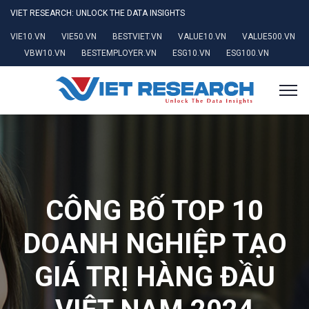
VIET RESEARCH: UNLOCK THE DATA INSIGHTS
VIE10.VN
VIE50.VN
BESTVIET.VN
VALUE10.VN
VALUE500.VN
VBW10.VN
BESTEMPLOYER.VN
ESG10.VN
ESG100.VN
CÔNG BỐ TOP 10
DOANH NGHIỆP TẠO
GIÁ TRỊ HÀNG ĐẦU