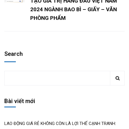
TẠO GIÁ TRỊ HÀNG ĐẦU VIỆT NAM
2024 NGÀNH BAO BÌ – GIẤY – VĂN
PHÒNG PHẨM
Search
Bài viết mới
LAO ĐỘNG GIÁ RẺ KHÔNG CÒN LÀ LỢI THẾ CẠNH TRANH: