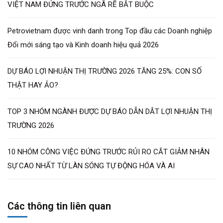
VIỆT NAM ĐỨNG TRƯỚC NGÃ RẼ BẮT BUỘC
Petrovietnam được vinh danh trong Top đầu các Doanh nghiệp
Đổi mới sáng tạo và Kinh doanh hiệu quả 2026
DỰ BÁO LỢI NHUẬN THỊ TRƯỜNG 2026 TĂNG 25%: CON SỐ
THẬT HAY ẢO?
TOP 3 NHÓM NGÀNH ĐƯỢC DỰ BÁO DẪN DẮT LỢI NHUẬN THỊ
TRƯỜNG 2026
10 NHÓM CÔNG VIỆC ĐỨNG TRƯỚC RỦI RO CẮT GIẢM NHÂN
SỰ CAO NHẤT TỪ LÀN SÓNG TỰ ĐỘNG HÓA VÀ AI
Các thông tin liên quan