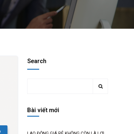
Search
Bài viết mới
e
LAO ĐỘNG GIÁ RẺ KHÔNG CÒN LÀ LỢI