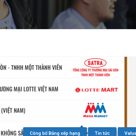
Công bố Bảng xếp hạng
Tin tức
Valu