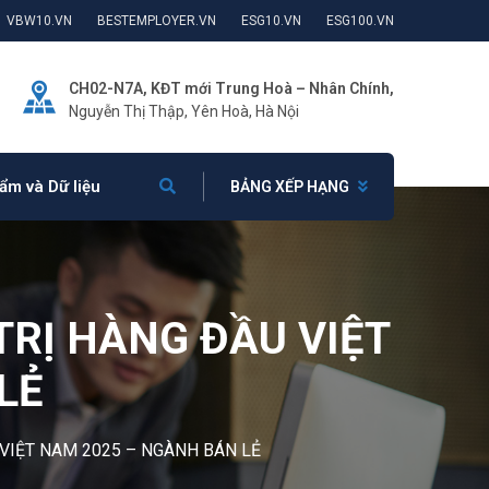
VBW10.VN
BESTEMPLOYER.VN
ESG10.VN
ESG100.VN
CH02-N7A, KĐT mới Trung Hoà – Nhân Chính,
Nguyễn Thị Thập, Yên Hoà, Hà Nội
ẩm và Dữ liệu
BẢNG XẾP HẠNG
TRỊ HÀNG ĐẦU VIỆT
LẺ
VIỆT NAM 2025 – NGÀNH BÁN LẺ