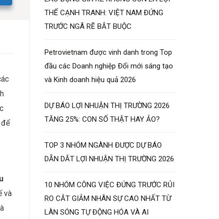
THẾ CẠNH TRANH: VIỆT NAM ĐỨNG
TRƯỚC NGÃ RẼ BẮT BUỘC
Petrovietnam được vinh danh trong Top
đầu các Doanh nghiệp Đổi mới sáng tạo
các
và Kinh doanh hiệu quả 2026
nh
DỰ BÁO LỢI NHUẬN THỊ TRƯỜNG 2026
c
TĂNG 25%: CON SỐ THẬT HAY ẢO?
 để
TOP 3 NHÓM NGÀNH ĐƯỢC DỰ BÁO
DẪN DẮT LỢI NHUẬN THỊ TRƯỜNG 2026
u
10 NHÓM CÔNG VIỆC ĐỨNG TRƯỚC RỦI
ế và
RO CẮT GIẢM NHÂN SỰ CAO NHẤT TỪ
và
LÀN SÓNG TỰ ĐỘNG HÓA VÀ AI