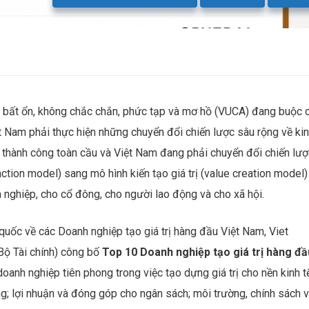
sự bất ổn, không chắc chắn, phức tạp và mơ hồ (VUCA) đang buộc 
ệt Nam phải thực hiện những chuyển đổi chiến lược sâu rộng về ki
 thành công toàn cầu và Việt Nam đang phải chuyển đổi chiến lượ
raction model) sang mô hình kiến tạo giá trị (value creation model)
h nghiệp, cho cổ đông, cho người lao động và cho xã hội.
uốc về các Doanh nghiệp tạo giá trị hàng đầu Việt Nam, Viet
Bộ Tài chính) công bố
Top 10 Doanh nghiệp tạo giá trị hàng đầ
doanh nghiệp tiên phong trong việc tạo dựng giá trị cho nền kinh t
ng; lợi nhuận và đóng góp cho ngân sách; môi trường, chính sách 