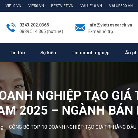
VIE10.VN
VIE50.VN
BESTVIET.VN
VALUE10.VN
VALUE500.VN
0243.202.0365
info@vietresearch.vn
0889.514.365 (hotline)
E-mail hỗ trợ
Tin tức
Sự kiện
Tin doanh nghiệp
Ấn ph
OANH NGHIỆP TẠO GIÁ 
AM 2025 – NGÀNH BÁN 
ng
CÔNG BỐ TOP 10 DOANH NGHIỆP TẠO GIÁ TRỊ HÀNG ĐẦU 