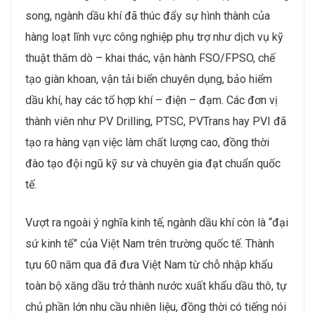
song, ngành dầu khí đã thúc đẩy sự hình thành của
hàng loạt lĩnh vực công nghiệp phụ trợ như dịch vụ kỹ
thuật thăm dò – khai thác, vận hành FSO/FPSO, chế
tạo giàn khoan, vận tải biển chuyên dụng, bảo hiểm
dầu khí, hay các tổ hợp khí – điện – đạm. Các đơn vị
thành viên như PV Drilling, PTSC, PVTrans hay PVI đã
tạo ra hàng vạn việc làm chất lượng cao, đồng thời
đào tạo đội ngũ kỹ sư và chuyên gia đạt chuẩn quốc
tế.
Vượt ra ngoài ý nghĩa kinh tế, ngành dầu khí còn là “đại
sứ kinh tế” của Việt Nam trên trường quốc tế. Thành
tựu 60 năm qua đã đưa Việt Nam từ chỗ nhập khẩu
toàn bộ xăng dầu trở thành nước xuất khẩu dầu thô, tự
chủ phần lớn nhu cầu nhiên liệu, đồng thời có tiếng nói