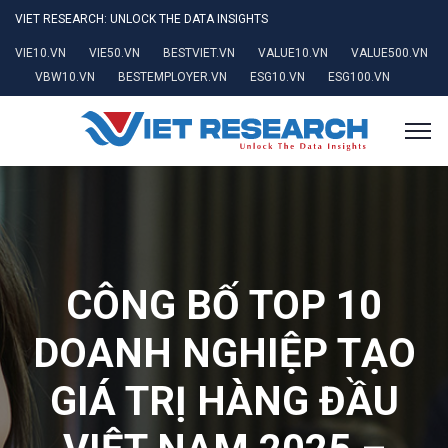
VIET RESEARCH: UNLOCK THE DATA INSIGHTS
VIE10.VN
VIE50.VN
BESTVIET.VN
VALUE10.VN
VALUE500.VN
VBW10.VN
BESTEMPLOYER.VN
ESG10.VN
ESG100.VN
CÔNG BỐ TOP 10
DOANH NGHIỆP TẠO
GIÁ TRỊ HÀNG ĐẦU