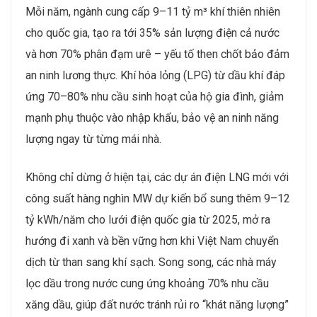
Mỗi năm, ngành cung cấp 9–11 tỷ m³ khí thiên nhiên
cho quốc gia, tạo ra tới 35% sản lượng điện cả nước
và hơn 70% phân đạm urê – yếu tố then chốt bảo đảm
an ninh lương thực. Khí hóa lỏng (LPG) từ dầu khí đáp
ứng 70–80% nhu cầu sinh hoạt của hộ gia đình, giảm
mạnh phụ thuộc vào nhập khẩu, bảo vệ an ninh năng
lượng ngay từ từng mái nhà.
Không chỉ dừng ở hiện tại, các dự án điện LNG mới với
công suất hàng nghìn MW dự kiến bổ sung thêm 9–12
tỷ kWh/năm cho lưới điện quốc gia từ 2025, mở ra
hướng đi xanh và bền vững hơn khi Việt Nam chuyển
dịch từ than sang khí sạch. Song song, các nhà máy
lọc dầu trong nước cung ứng khoảng 70% nhu cầu
xăng dầu, giúp đất nước tránh rủi ro “khát năng lượng”