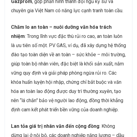
Gazprom
, góp phần hình thành đội ngũ kỹ sư và
chuyên gia Việt Nam có năng lực cạnh tranh toàn cầu.
Chăm lo an toàn – nuôi dưỡng văn hóa trách
nhiệm
: Trong lĩnh vực đặc thù rủi ro cao, an toàn luôn
là ưu tiên số một. PV GAS, ví dụ, đã xây dựng hệ thống
đào tạo toàn diện về an toàn – sức khỏe – môi trường,
giúp toàn bộ nhân viên, đặc biệt là khối sản xuất, nắm
vững quy định và giải pháp phòng ngừa rủi ro. Các
khóa huấn luyện hội nhập, chứng chỉ bắt buộc và văn
hóa an toàn lao động được duy trì thường xuyên, tạo
nên “lá chắn” bảo vệ người lao động, đồng thời khẳng
định cam kết phát triển bền vững của doanh nghiệp.
Lan tỏa giá trị nhân văn đến cộng đồng
: Không
dừng lại ở nội bộ, các doanh nghiệp năng lượng – dầu