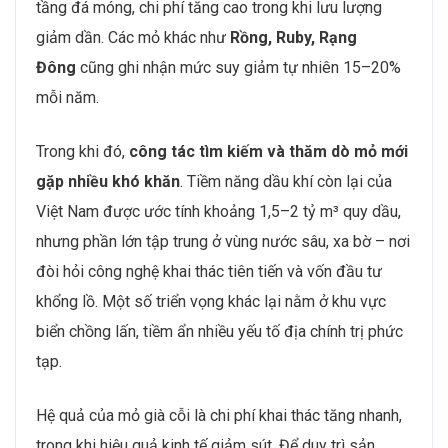
tầng đá móng, chi phí tăng cao trong khi lưu lượng
giảm dần. Các mỏ khác như
Rồng, Ruby, Rạng
Đông
cũng ghi nhận mức suy giảm tự nhiên 15–20%
mỗi năm.
Trong khi đó,
công tác tìm kiếm và thăm dò mỏ mới
gặp nhiều khó khăn
. Tiềm năng dầu khí còn lại của
Việt Nam được ước tính khoảng 1,5–2 tỷ m³ quy dầu,
nhưng phần lớn tập trung ở vùng nước sâu, xa bờ – nơi
đòi hỏi công nghệ khai thác tiên tiến và vốn đầu tư
khổng lồ. Một số triển vọng khác lại nằm ở khu vực
biển chồng lấn, tiềm ẩn nhiều yếu tố địa chính trị phức
tạp.
Hệ quả của mỏ già cỗi là chi phí khai thác tăng nhanh,
trong khi hiệu quả kinh tế giảm sút. Để duy trì sản