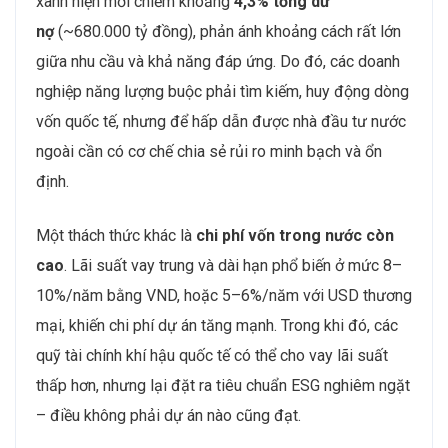
xanh hiện mới chiếm khoảng
4,3% tổng dư
nợ
(~680.000 tỷ đồng), phản ánh khoảng cách rất lớn
giữa nhu cầu và khả năng đáp ứng. Do đó, các doanh
nghiệp năng lượng buộc phải tìm kiếm, huy động dòng
vốn quốc tế, nhưng để hấp dẫn được nhà đầu tư nước
ngoài cần có cơ chế chia sẻ rủi ro minh bạch và ổn
định.
Một thách thức khác là
chi phí vốn trong nước còn
cao
. Lãi suất vay trung và dài hạn phổ biến ở mức 8–
10%/năm bằng VND, hoặc 5–6%/năm với USD thương
mại, khiến chi phí dự án tăng mạnh. Trong khi đó, các
quỹ tài chính khí hậu quốc tế có thể cho vay lãi suất
thấp hơn, nhưng lại đặt ra tiêu chuẩn ESG nghiêm ngặt
– điều không phải dự án nào cũng đạt.