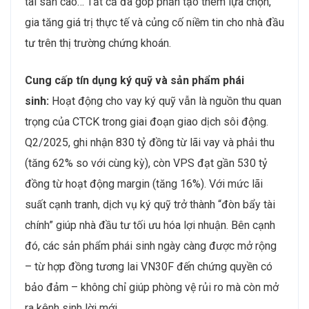
tài sản cao… Tất cả đã góp phần tạo thêm lựa chọn,
gia tăng giá trị thực tế và củng cố niềm tin cho nhà đầu
tư trên thị trường chứng khoán.
Cung cấp tín dụng ký quỹ và sản phẩm phái
sinh:
Hoạt động cho vay ký quỹ vẫn là nguồn thu quan
trọng của CTCK trong giai đoạn giao dịch sôi động.
Q2/2025, ghi nhận 830 tỷ đồng từ lãi vay và phải thu
(tăng 62% so với cùng kỳ), còn VPS đạt gần 530 tỷ
đồng từ hoạt động margin (tăng 16%). Với mức lãi
suất cạnh tranh, dịch vụ ký quỹ trở thành “đòn bẩy tài
chính” giúp nhà đầu tư tối ưu hóa lợi nhuận. Bên cạnh
đó, các sản phẩm phái sinh ngày càng được mở rộng
– từ hợp đồng tương lai VN30F đến chứng quyền có
bảo đảm – không chỉ giúp phòng vệ rủi ro mà còn mở
ra kênh sinh lời mới.