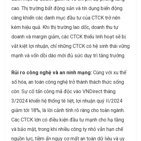
cao. Thị trường bất động sản và tín dụng biến động
càng khiến các danh mục đầu tư của CTCK trở nên
kém hiệu quả. Khi thị trường lao dốc, doanh thu tự
doanh và margin giảm, các CTCK thiếu linh hoạt sẽ bị
vắt kiệt lợi nhuận, chỉ những CTCK có hệ sinh thái vững
mạnh và vốn dồi dào mới đủ sức duy trì tăng trưởng.
Rủi ro công nghệ và an ninh mạng:
Cùng với xu thế
số hóa, an toàn công nghệ trở thành thách thức sống
còn. Sự cố tấn công mã độc vào VNDirect tháng
3/2024 khiến hệ thống tê liệt, lợi nhuận quý II/2024
giảm tới 18%, là lời cảnh tỉnh rõ ràng cho toàn ngành.
Các CTCK lớn có điều kiện đầu tư mạnh cho hạ tầng
và bảo mật, trong khi nhiều công ty nhỏ vẫn hạn chế
nguồn lực, tiềm ẩn nguy cơ mất an toàn dữ liệu và uy