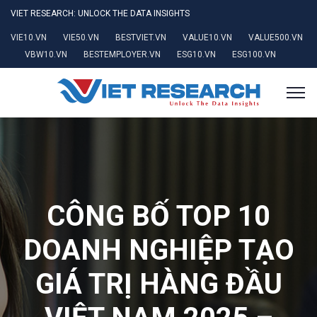
VIET RESEARCH: UNLOCK THE DATA INSIGHTS
VIE10.VN
VIE50.VN
BESTVIET.VN
VALUE10.VN
VALUE500.VN
VBW10.VN
BESTEMPLOYER.VN
ESG10.VN
ESG100.VN
CÔNG BỐ TOP 10
DOANH NGHIỆP TẠO
GIÁ TRỊ HÀNG ĐẦU