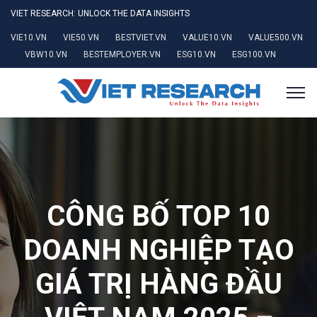
VIET RESEARCH: UNLOCK THE DATA INSIGHTS
VIE10.VN
VIE50.VN
BESTVIET.VN
VALUE10.VN
VALUE500.VN
VBW10.VN
BESTEMPLOYER.VN
ESG10.VN
ESG100.VN
CÔNG BỐ TOP 10
DOANH NGHIỆP TẠO
GIÁ TRỊ HÀNG ĐẦU