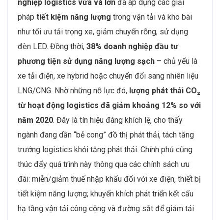
nghiệp logistics vừa và lớn
đã áp dụng các giải
pháp
tiết kiệm năng lượng
trong vận tải và kho bãi
như tối ưu tải trọng xe, giảm chuyến rỗng, sử dụng
đèn LED. Đồng thời,
38% doanh nghiệp đầu tư
phương tiện sử dụng năng lượng sạch
– chủ yếu là
xe tải điện, xe hybrid hoặc chuyển đổi sang nhiên liệu
LNG/CNG. Nhờ những nỗ lực đó,
lượng phát thải CO₂
từ hoạt động logistics đã giảm khoảng 12% so với
năm 2020
. Đây là tín hiệu đáng khích lệ, cho thấy
ngành đang dần “bẻ cong” đồ thị phát thải, tách tăng
trưởng logistics khỏi tăng phát thải. Chính phủ cũng
thúc đẩy quá trình này thông qua các chính sách ưu
đãi: miễn/giảm thuế nhập khẩu đối với xe điện, thiết bị
tiết kiệm năng lượng; khuyến khích phát triển kết cấu
hạ tầng vận tải công cộng và đường sắt để giảm tải