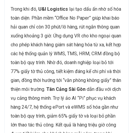
Trong khi đó,
U&I Logistics
lại tạo dấu ấn nhờ số hóa
toàn diện. Phần mềm “Office No Paper” giúp khai báo
hải quan chỉ còn 30 phút/lô hàng, rút ngắn thông quan
xuống khoảng 3 giờ. Ứng dụng VR cho kho ngoại quan
cho phép khách hàng giám sát hàng hóa từ xa, kết hợp
các hệ thống quản lý WMS, TMS, HRM, CRM đồng bộ
toàn bộ quy trình. Nhờ đó, doanh nghiệp loại bỏ tới
77% giấy tờ thủ công, tiết kiệm đáng kể chi phí và thời
gian, đồng thời hướng tới “văn phòng không giấy” thân
thiện môi trường.
Tân Cảng Sài Gòn
dẫn đầu với dịch
vụ cảng thông minh. Trợ lý ảo AI “Pi” phục vụ khách
hàng 24/7, hệ thống ePort và eWMS số hóa gần như
toàn bộ quy trình, giảm 65% giấy tờ và loại bỏ phần
lớn thao tác thủ công. Kết quả là hàng triệu giờ công