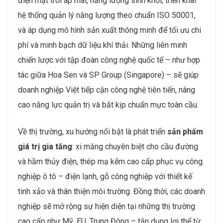
điện mặt trời áp mái, năng lượng sinh khối, triển khai
hệ thống quản lý năng lượng theo chuẩn ISO 50001,
và áp dụng mô hình sản xuất thông minh để tối ưu chi
phí và minh bạch dữ liệu khí thải. Những liên minh
chiến lược với tập đoàn công nghệ quốc tế – như hợp
tác giữa Hoa Sen và SP Group (Singapore) – sẽ giúp
doanh nghiệp Việt tiếp cận công nghệ tiên tiến, nâng
cao năng lực quản trị và bắt kịp chuẩn mực toàn cầu.
Về thị trường, xu hướng nổi bật là phát triển
sản phẩm
giá trị gia tăng
: xi măng chuyên biệt cho cầu đường
và hầm thủy điện, thép mạ kẽm cao cấp phục vụ công
nghiệp ô tô – điện lạnh, gỗ công nghiệp với thiết kế
tinh xảo và thân thiện môi trường. Đồng thời, các doanh
nghiệp sẽ mở rộng sự hiện diện tại những thị trường
cao cấp như Mỹ, EU, Trung Đông – tận dụng lợi thế từ