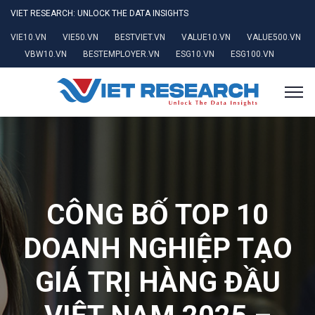
VIET RESEARCH: UNLOCK THE DATA INSIGHTS
VIE10.VN
VIE50.VN
BESTVIET.VN
VALUE10.VN
VALUE500.VN
VBW10.VN
BESTEMPLOYER.VN
ESG10.VN
ESG100.VN
CÔNG BỐ TOP 10
DOANH NGHIỆP TẠO
GIÁ TRỊ HÀNG ĐẦU