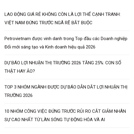
LAO ĐỘNG GIÁ RẺ KHÔNG CÒN LÀ LỢI THẾ CẠNH TRANH:
VIỆT NAM ĐỨNG TRƯỚC NGÃ RẼ BẮT BUỘC
Petrovietnam được vinh danh trong Top đầu các Doanh nghiệp
Đổi mới sáng tạo và Kinh doanh hiệu quả 2026
DỰ BÁO LỢI NHUẬN THỊ TRƯỜNG 2026 TĂNG 25%: CON SỐ
THẬT HAY ẢO?
TOP 3 NHÓM NGÀNH ĐƯỢC DỰ BÁO DẪN DẮT LỢI NHUẬN THỊ
TRƯỜNG 2026
10 NHÓM CÔNG VIỆC ĐỨNG TRƯỚC RỦI RO CẮT GIẢM NHÂN
SỰ CAO NHẤT TỪ LÀN SÓNG TỰ ĐỘNG HÓA VÀ AI