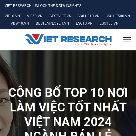
VIET RESEARCH: UNLOCK THE DATA INSIGHTS
VIE10.VN
VIE50.VN
BESTVIET.VN
VALUE10.VN
VALUE500.VN
VBW10.VN
BESTEMPLOYER.VN
ESG10.VN
ESG100.VN
CÔNG BỐ TOP 10 NƠI
LÀM VIỆC TỐT NHẤT
VIỆT NAM 2024