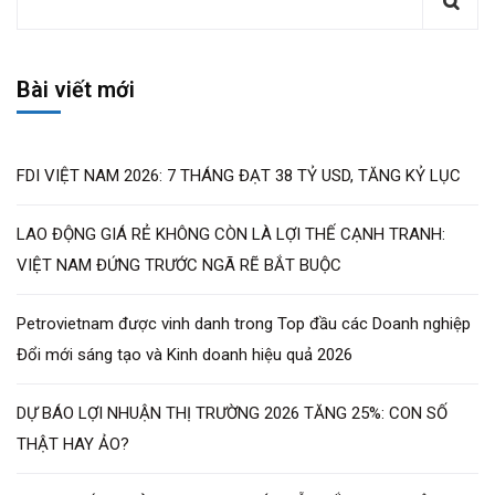
Bài viết mới
FDI VIỆT NAM 2026: 7 THÁNG ĐẠT 38 TỶ USD, TĂNG KỶ LỤC
LAO ĐỘNG GIÁ RẺ KHÔNG CÒN LÀ LỢI THẾ CẠNH TRANH:
VIỆT NAM ĐỨNG TRƯỚC NGÃ RẼ BẮT BUỘC
Petrovietnam được vinh danh trong Top đầu các Doanh nghiệp
Đổi mới sáng tạo và Kinh doanh hiệu quả 2026
DỰ BÁO LỢI NHUẬN THỊ TRƯỜNG 2026 TĂNG 25%: CON SỐ
THẬT HAY ẢO?