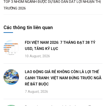
TOP 3 NHÓM NGÀNH ĐƯỢC DỰ BÁO DẪN DẮT LỢI NHUẬN THỊ
TRƯỜNG 2026
Các thông tin liên quan
FDI VIỆT NAM 2026: 7 THÁNG ĐẠT 38 TỶ
USD, TĂNG KỶ LỤC
10 August, 2026
LAO ĐỘNG GIÁ RẺ KHÔNG CÒN LÀ LỢI THẾ
CẠNH TRANH: VIỆT NAM ĐỨNG TRƯỚC NGÃ
RẼ BẮT BUỘC
7 August, 2026