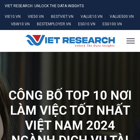
VIET RESEARCH: UNLOCK THE DATA INSIGHTS
VIE10.VN
VIE50.VN
BESTVIET.VN
VALUE10.VN
VALUE500.VN
VBW10.VN
BESTEMPLOYER.VN
ESG10.VN
ESG100.VN
CÔNG BỐ TOP 10 NƠI
LÀM VIỆC TỐT NHẤT
VIỆT NAM 2024