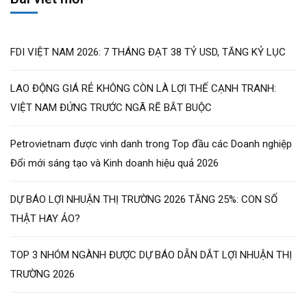
FDI VIỆT NAM 2026: 7 THÁNG ĐẠT 38 TỶ USD, TĂNG KỶ LỤC
LAO ĐỘNG GIÁ RẺ KHÔNG CÒN LÀ LỢI THẾ CẠNH TRANH:
VIỆT NAM ĐỨNG TRƯỚC NGÃ RẼ BẮT BUỘC
Petrovietnam được vinh danh trong Top đầu các Doanh nghiệp
Đổi mới sáng tạo và Kinh doanh hiệu quả 2026
DỰ BÁO LỢI NHUẬN THỊ TRƯỜNG 2026 TĂNG 25%: CON SỐ
THẬT HAY ẢO?
TOP 3 NHÓM NGÀNH ĐƯỢC DỰ BÁO DẪN DẮT LỢI NHUẬN THỊ
TRƯỜNG 2026