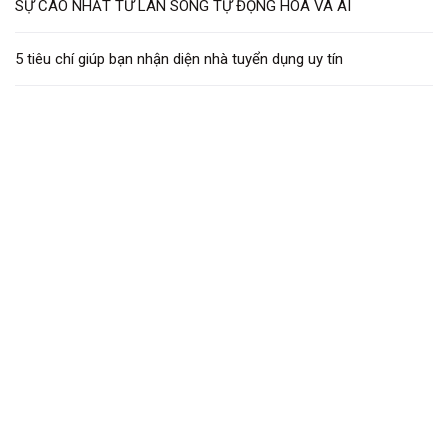
SỰ CAO NHẤT TỪ LÀN SÓNG TỰ ĐỘNG HÓA VÀ AI
5 tiêu chí giúp bạn nhận diện nhà tuyển dụng uy tín
Các thông tin liên quan
Petrovietnam được vinh danh trong Top
đầu các Doanh nghiệp Đổi mới sáng tạo và
Kinh doanh hiệu quả 2026
6 August, 2026
DỰ BÁO LỢI NHUẬN THỊ TRƯỜNG 2026
TĂNG 25%: CON SỐ THẬT HAY ẢO?
5 August, 2026