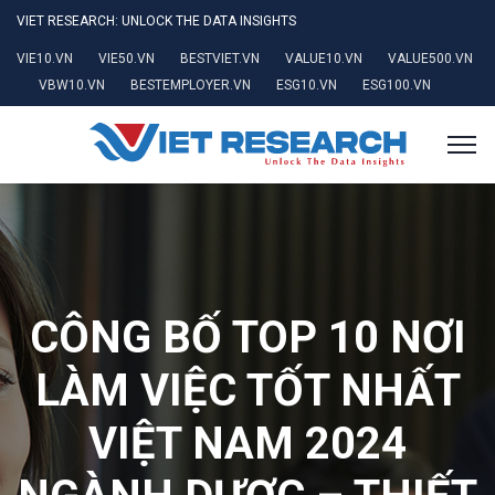
VIET RESEARCH: UNLOCK THE DATA INSIGHTS
VIE10.VN
VIE50.VN
BESTVIET.VN
VALUE10.VN
VALUE500.VN
VBW10.VN
BESTEMPLOYER.VN
ESG10.VN
ESG100.VN
CÔNG BỐ TOP 10 NƠI
LÀM VIỆC TỐT NHẤT
VIỆT NAM 2024