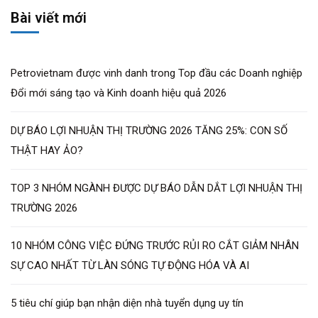
Bài viết mới
Petrovietnam được vinh danh trong Top đầu các Doanh nghiệp
Đổi mới sáng tạo và Kinh doanh hiệu quả 2026
DỰ BÁO LỢI NHUẬN THỊ TRƯỜNG 2026 TĂNG 25%: CON SỐ
THẬT HAY ẢO?
TOP 3 NHÓM NGÀNH ĐƯỢC DỰ BÁO DẪN DẮT LỢI NHUẬN THỊ
TRƯỜNG 2026
10 NHÓM CÔNG VIỆC ĐỨNG TRƯỚC RỦI RO CẮT GIẢM NHÂN
SỰ CAO NHẤT TỪ LÀN SÓNG TỰ ĐỘNG HÓA VÀ AI
5 tiêu chí giúp bạn nhận diện nhà tuyển dụng uy tín