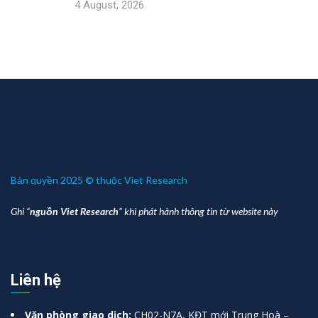
4 August, 2026
Bản quyền 2025 © thuộc Viet Research
Ghi “
nguồn Viet Research
” khi phát hành thông tin từ website này
Liên hệ
Văn phòng giao dịch:
CH02-N7A, KĐT mới Trung Hoà –