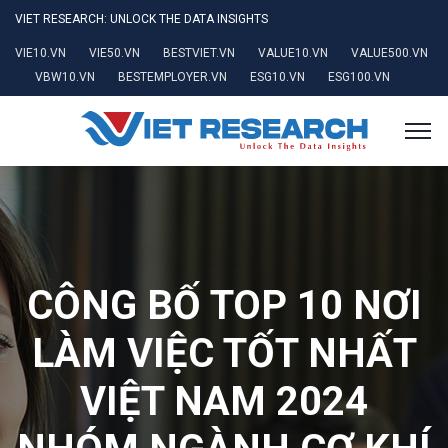
VIET RESEARCH: UNLOCK THE DATA INSIGHTS
VIE10.VN
VIE50.VN
BESTVIET.VN
VALUE10.VN
VALUE500.VN
VBW10.VN
BESTEMPLOYER.VN
ESG10.VN
ESG100.VN
CÔNG BỐ TOP 10 NƠI
LÀM VIỆC TỐT NHẤT
VIỆT NAM 2024