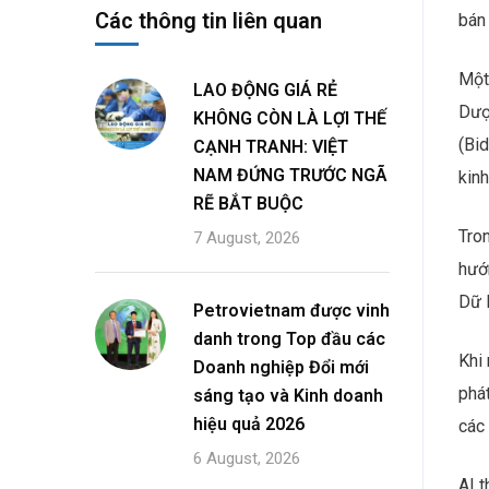
Các thông tin liên quan
bán
Một
LAO ĐỘNG GIÁ RẺ
Dượ
KHÔNG CÒN LÀ LỢI THẾ
(Bid
CẠNH TRANH: VIỆT
NAM ĐỨNG TRƯỚC NGÃ
kinh
RẼ BẮT BUỘC
Tro
7 August, 2026
hướ
Dữ l
Petrovietnam được vinh
danh trong Top đầu các
Khi 
Doanh nghiệp Đổi mới
phát
sáng tạo và Kinh doanh
hiệu quả 2026
các
6 August, 2026
AI 