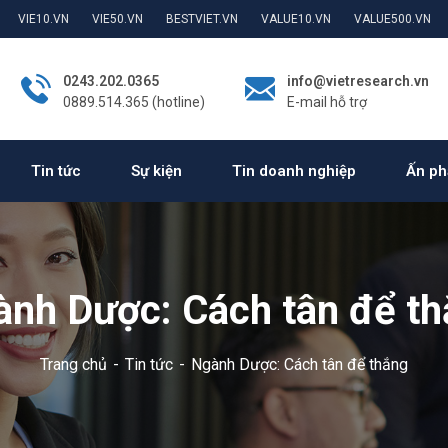
VIE10.VN
VIE50.VN
BESTVIET.VN
VALUE10.VN
VALUE500.VN
0243.202.0365
info@vietresearch.vn
0889.514.365 (hotline)
E-mail hỗ trợ
Tin tức
Sự kiện
Tin doanh nghiệp
Ấn ph
nh Dược: Cách tân để t
Trang chủ
Tin tức
Ngành Dược: Cách tân để thắng