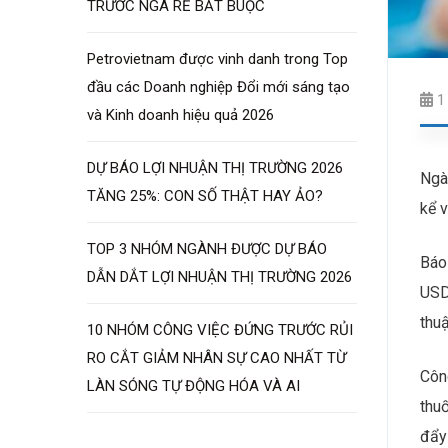
TRƯỚC NGÃ RẼ BẮT BUỘC
Petrovietnam được vinh danh trong Top
đầu các Doanh nghiệp Đổi mới sáng tạo
1
và Kinh doanh hiệu quả 2026
DỰ BÁO LỢI NHUẬN THỊ TRƯỜNG 2026
Ngà
TĂNG 25%: CON SỐ THẬT HAY ẢO?
kể v
TOP 3 NHÓM NGÀNH ĐƯỢC DỰ BÁO
Báo
DẪN DẮT LỢI NHUẬN THỊ TRƯỜNG 2026
USD
thuậ
10 NHÓM CÔNG VIỆC ĐỨNG TRƯỚC RỦI
RO CẮT GIẢM NHÂN SỰ CAO NHẤT TỪ
Công
LÀN SÓNG TỰ ĐỘNG HÓA VÀ AI
thuố
đẩy 