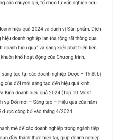
o mật và có khả năng chống giả mạo. (Nguồn:
iến đáng chú ý, từ việc đẩy nhanh quá trình
của AI, in 3D và blockchain, các công ty dược
ạp một cách hiệu quả hơn. Ngoài ra, việc sử
 suất cao đã mang lại kết quả nghiên cứu hiệu