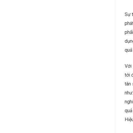
chu
The
số q
thu
hạn
trê
sử 