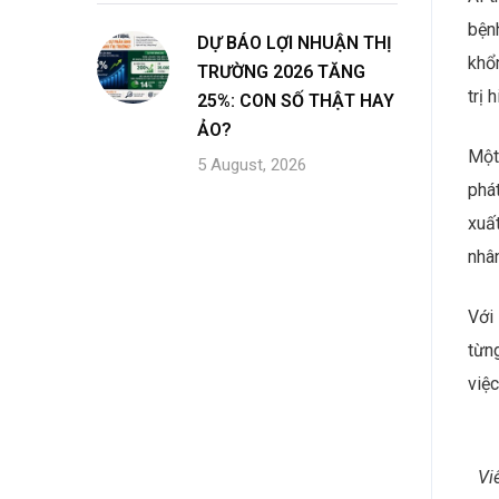
bệnh
DỰ BÁO LỢI NHUẬN THỊ
khổn
TRƯỜNG 2026 TĂNG
trị 
25%: CON SỐ THẬT HAY
ẢO?
Một 
5 August, 2026
phát
xuất
nhân
Với
từng
việc