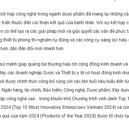
ỗi cung ứng trong bối cảnh thuốc giả là mối lo ngại lớn về sức k
o Tổ chức Y tế Thế giới, khoảng 10% dược phẩm bán trên toàn thế 
uốc gia. Công nghệ chuỗi khối giải quyết vấn đề này bằng cách tạ
ốc từ nhà sản xuất đến bệnh nhân. Hồ sơ này có thể bao gồm các t
 sử dụng của thuốc cũng như bất kỳ bước trung gian nào trong chu
n blockchain, các công ty dược phẩm có thể đảm bảo rằng thuốc là
dụng.