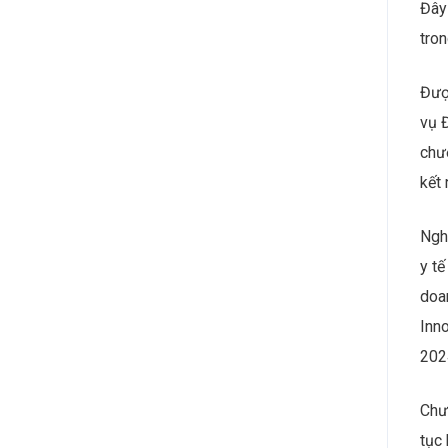
Sự 
phát
phẩm
dụn
quả