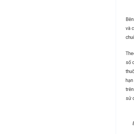
Vi
Bên 
và 