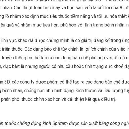
 nhân. Các thuật toán học máy và học sâu, vốn là cốt lõi của AI,
g lồ nhằm xác định mục tiêu thuốc tiềm năng và tối ưu hóa thiết 
hiệu quả và nhắm mục tiêu hơn, phù hợp với tình trạng bệnh nhân. 
lĩnh vực khác đã được chứng minh là có giá trị đáng kể trong ứng
 triển thuốc. Các dạng bào chế tùy chỉnh là lợi ích chính của vi
 truyền thống có thể tạo ra các dạng bào chế phù hợp với tất cả 
, đặc biệt là những người có nhu cầu hoặc tình trạng sức khoẻ đặ
 in 3D, các công ty dược phẩm có thể tạo ra các dạng bào chế đượ
 bệnh nhân, chẳng hạn như hình dạng, kích thước và liều lượng tù
 phân phối thuốc chính xác hơn và cải thiện kết quả điều trị.