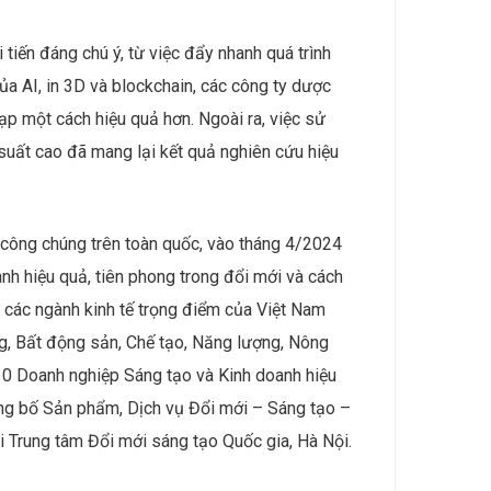
hỏe cộng đồng.
giới là hàng giả, con số này lên tới 60% ở một
o ra một bản ghi bất biến về hành trình của
hông tin như nguồn gốc, ngày sản xuất và hết
ỗi cung ứng. Bằng cách theo dõi thông tin này
 chính hãng và không bị giả mạo trong quá trình