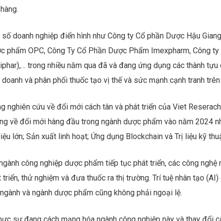
 hàng.
 số doanh nghiệp điển hình như Công ty Cổ phần Dược Hậu Giang
c phẩm OPC, Công Ty Cổ Phần Dược Phẩm Imexpharm, Công ty Cổ 
iphar),… trong nhiều năm qua đã và đang ứng dụng các thành tựu c
 doanh và phân phối thuốc tạo vị thế và sức mạnh cạnh tranh trên 
ng nghiên cứu về đổi mới cách tân và phát triển của Viet Reserac
ng về đổi mới hàng đầu trong ngành dược phẩm vào năm 2024 như s
iệu lớn; Sản xuất linh hoạt; Ứng dụng Blockchain và Trị liệu kỹ thu
ngành công nghiệp dược phẩm tiếp tục phát triển, các công nghệ m
 triển, thử nghiệm và đưa thuốc ra thị trường. Trí tuệ nhân tạo (A
 ngành và ngành dược phẩm cũng không phải ngoại lệ.
thực sự đang cách mạng hóa ngành công nghiệp này và thay đổi cá