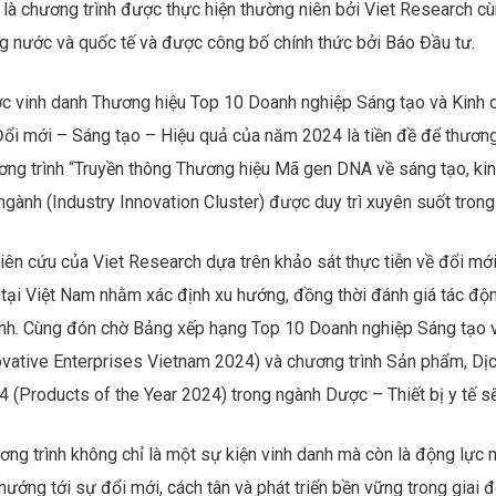
Blockchain đóng vai trò quan trọng trong việc nâng cao tính bả
Internet)
tích hợp công nghệ trong ngành dược phẩm đã mang lại những cải t
 triển thuốc đến cải thiện kết quả của bệnh nhân. Với sự kết hợp 
 có thể tạo ra các giải pháp mới và giải quyết các vấn đề phức t
g thiết bị phòng thí nghiệm tự động và các công cụ sàng lọc hiệu
 hơn, dẫn đến đổi mới nhanh hơn.