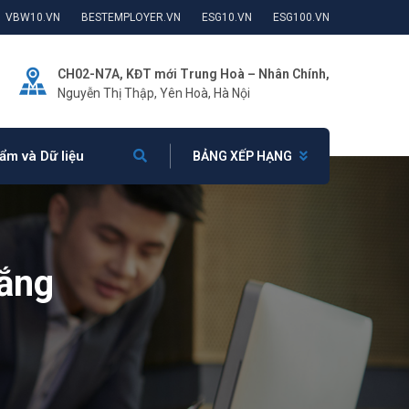
VBW10.VN
BESTEMPLOYER.VN
ESG10.VN
ESG100.VN
CH02-N7A, KĐT mới Trung Hoà – Nhân Chính,
Nguyễn Thị Thập, Yên Hoà, Hà Nội
ẩm và Dữ liệu
BẢNG XẾP HẠNG
hắng