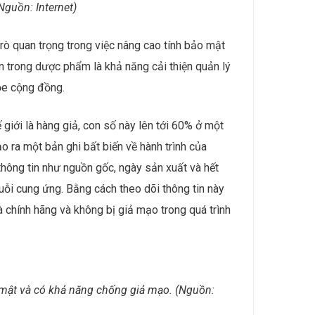
hệ in 3D được Cục Quản lý Thực phẩm và Dược
guồn: Internet)
rò quan trọng trong việc nâng cao tính bảo mật
n trong dược phẩm là khả năng cải thiện quản lý