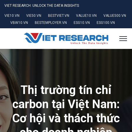
VIET RESEARCH: UNLOCK THE DATA INSIGHTS
VIE10.VN
VIE50.VN
BESTVIET.VN
VALUE10.VN
VALUE500.VN
VBW10.VN
BESTEMPLOYER.VN
ESG10.VN
ESG100.VN
Thị trường tín chỉ
carbon tại Việt Nam:
Cơ hội và thách thức