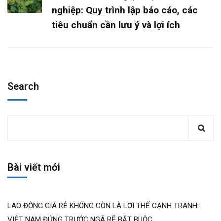
nghiệp: Quy trình lập báo cáo, các
tiêu chuẩn cần lưu ý và lợi ích
Search
Bài viết mới
LAO ĐỘNG GIÁ RẺ KHÔNG CÒN LÀ LỢI THẾ CẠNH TRANH:
VIỆT NAM ĐỨNG TRƯỚC NGÃ RẼ BẮT BUỘC