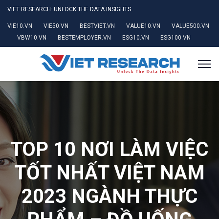
VIET RESEARCH: UNLOCK THE DATA INSIGHTS
VIE10.VN
VIE50.VN
BESTVIET.VN
VALUE10.VN
VALUE500.VN
VBW10.VN
BESTEMPLOYER.VN
ESG10.VN
ESG100.VN
TOP 10 NƠI LÀM VIỆC
TỐT NHẤT VIỆT NAM
2023 NGÀNH THỰC