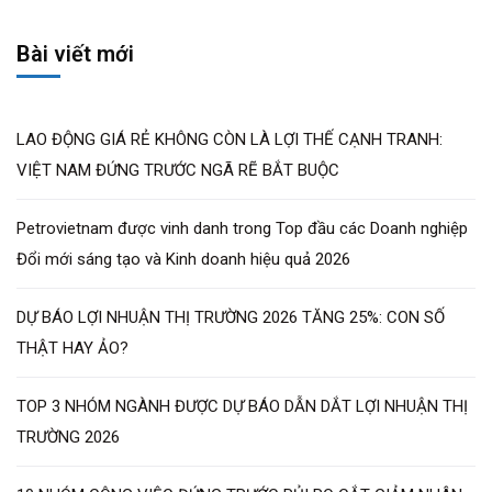
Bài viết mới
LAO ĐỘNG GIÁ RẺ KHÔNG CÒN LÀ LỢI THẾ CẠNH TRANH:
VIỆT NAM ĐỨNG TRƯỚC NGÃ RẼ BẮT BUỘC
Petrovietnam được vinh danh trong Top đầu các Doanh nghiệp
Đổi mới sáng tạo và Kinh doanh hiệu quả 2026
DỰ BÁO LỢI NHUẬN THỊ TRƯỜNG 2026 TĂNG 25%: CON SỐ
THẬT HAY ẢO?
TOP 3 NHÓM NGÀNH ĐƯỢC DỰ BÁO DẪN DẮT LỢI NHUẬN THỊ
TRƯỜNG 2026