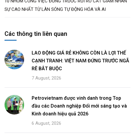
10 NHÓM CÔNG VIỆC ĐỨNG TRƯỚC RỦI RO CẮT GIẢM NHÂN
SỰ CAO NHẤT TỪ LÀN SÓNG TỰ ĐỘNG HÓA VÀ AI
Các thông tin liên quan
LAO ĐỘNG GIÁ RẺ KHÔNG CÒN LÀ LỢI THẾ
CẠNH TRANH: VIỆT NAM ĐỨNG TRƯỚC NGÃ
RẼ BẮT BUỘC
7 August, 2026
Petrovietnam được vinh danh trong Top
đầu các Doanh nghiệp Đổi mới sáng tạo và
Kinh doanh hiệu quả 2026
6 August, 2026