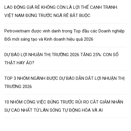
LAO ĐỘNG GIÁ RẺ KHÔNG CÒN LÀ LỢI THẾ CẠNH TRANH:
VIỆT NAM ĐỨNG TRƯỚC NGÃ RẼ BẮT BUỘC
Petrovietnam được vinh danh trong Top đầu các Doanh nghiệp
Đổi mới sáng tạo và Kinh doanh hiệu quả 2026
DỰ BÁO LỢI NHUẬN THỊ TRƯỜNG 2026 TĂNG 25%: CON SỐ
THẬT HAY ẢO?
TOP 3 NHÓM NGÀNH ĐƯỢC DỰ BÁO DẪN DẮT LỢI NHUẬN THỊ
TRƯỜNG 2026
10 NHÓM CÔNG VIỆC ĐỨNG TRƯỚC RỦI RO CẮT GIẢM NHÂN
SỰ CAO NHẤT TỪ LÀN SÓNG TỰ ĐỘNG HÓA VÀ AI