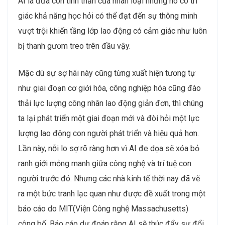
AI là đứa con tinh thần của nhân loại nhưng nó có tri
giác khả năng học hỏi có thể đạt đến sự thông minh
vượt trội khiến tầng lớp lao động có cảm giác như luôn
bị thanh gươm treo trên đầu vậy.
Mặc dù sự sợ hãi này cũng từng xuất hiện tương tự
như giai đoạn cơ giới hóa, công nghiệp hóa cũng đào
thải lực lượng công nhân lao động giản đơn, thì chúng
ta lại phát triển một giai đoạn mới và đòi hỏi một lực
lượng lao động con người phát triển và hiệu quả hơn.
Lần này, nỗi lo sợ rõ ràng hơn vì AI đe dọa sẽ xóa bỏ
ranh giới mỏng manh giữa công nghệ và trí tuệ con
người trước đó. Nhưng các nhà kinh tế thời nay đã vẽ
ra một bức tranh lạc quan như được đề xuất trong một
báo cáo do MIT(Viện Công nghệ Massachusetts)
công bố. Báo cáo dự đoán rằng AI sẽ thúc đẩy sự đổi