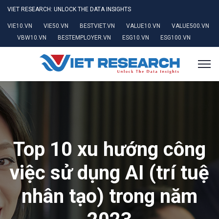
VIET RESEARCH: UNLOCK THE DATA INSIGHTS
VIE10.VN
VIE50.VN
BESTVIET.VN
VALUE10.VN
VALUE500.VN
VBW10.VN
BESTEMPLOYER.VN
ESG10.VN
ESG100.VN
Top 10 xu hướng công
việc sử dụng AI (trí tuệ
nhân tạo) trong năm