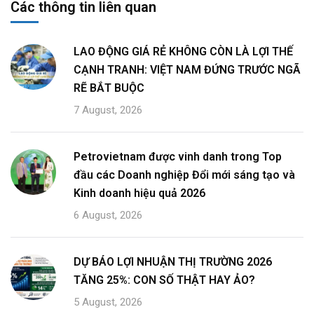
Các thông tin liên quan
LAO ĐỘNG GIÁ RẺ KHÔNG CÒN LÀ LỢI THẾ
CẠNH TRANH: VIỆT NAM ĐỨNG TRƯỚC NGÃ
RẼ BẮT BUỘC
7 August, 2026
Petrovietnam được vinh danh trong Top
đầu các Doanh nghiệp Đổi mới sáng tạo và
Kinh doanh hiệu quả 2026
6 August, 2026
DỰ BÁO LỢI NHUẬN THỊ TRƯỜNG 2026
TĂNG 25%: CON SỐ THẬT HAY ẢO?
5 August, 2026