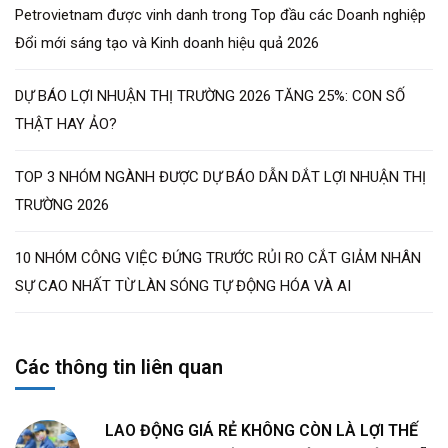
Petrovietnam được vinh danh trong Top đầu các Doanh nghiệp
Đổi mới sáng tạo và Kinh doanh hiệu quả 2026
DỰ BÁO LỢI NHUẬN THỊ TRƯỜNG 2026 TĂNG 25%: CON SỐ
THẬT HAY ẢO?
TOP 3 NHÓM NGÀNH ĐƯỢC DỰ BÁO DẪN DẮT LỢI NHUẬN THỊ
TRƯỜNG 2026
10 NHÓM CÔNG VIỆC ĐỨNG TRƯỚC RỦI RO CẮT GIẢM NHÂN
SỰ CAO NHẤT TỪ LÀN SÓNG TỰ ĐỘNG HÓA VÀ AI
Các thông tin liên quan
LAO ĐỘNG GIÁ RẺ KHÔNG CÒN LÀ LỢI THẾ