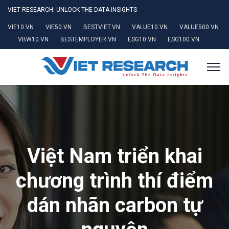
VIET RESEARCH: UNLOCK THE DATA INSIGHTS
VIE10.VN
VIE50.VN
BESTVIET.VN
VALUE10.VN
VALUE500.VN
VBW10.VN
BESTEMPLOYER.VN
ESG10.VN
ESG100.VN
Việt Nam triển khai
chương trình thí điểm
dán nhãn carbon tự