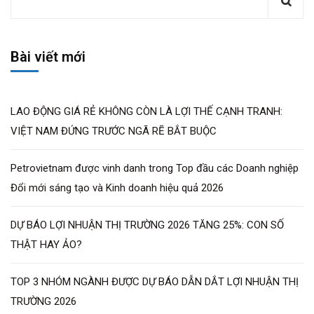
Bài viết mới
LAO ĐỘNG GIÁ RẺ KHÔNG CÒN LÀ LỢI THẾ CẠNH TRANH:
VIỆT NAM ĐỨNG TRƯỚC NGÃ RẼ BẮT BUỘC
Petrovietnam được vinh danh trong Top đầu các Doanh nghiệp
Đổi mới sáng tạo và Kinh doanh hiệu quả 2026
DỰ BÁO LỢI NHUẬN THỊ TRƯỜNG 2026 TĂNG 25%: CON SỐ
THẬT HAY ẢO?
TOP 3 NHÓM NGÀNH ĐƯỢC DỰ BÁO DẪN DẮT LỢI NHUẬN THỊ
TRƯỜNG 2026