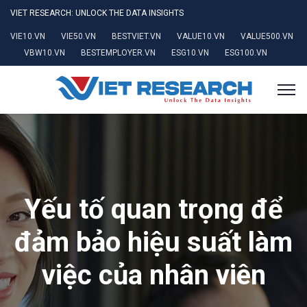
VIET RESEARCH: UNLOCK THE DATA INSIGHTS
VIE10.VN
VIE50.VN
BESTVIET.VN
VALUE10.VN
VALUE500.VN
VBW10.VN
BESTEMPLOYER.VN
ESG10.VN
ESG100.VN
Yếu tố quan trọng để
đảm bảo hiệu suất làm
việc của nhân viên