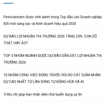
Petrovietnam được vinh danh trong Top đầu các Doanh nghiệp
Đổi mới sáng tạo và Kinh doanh hiệu quả 2026
DỰ BÁO LỢI NHUẬN THỊ TRƯỜNG 2026 TĂNG 25%: CON SỐ
THẬT HAY ẢO?
TOP 3 NHÓM NGÀNH ĐƯỢC DỰ BÁO DẪN DẮT LỢI NHUẬN THỊ
TRƯỜNG 2026
10 NHÓM CÔNG VIỆC ĐỨNG TRƯỚC RỦI RO CẮT GIẢM NHÂN
SỰ CAO NHẤT TỪ LÀN SÓNG TỰ ĐỘNG HÓA VÀ AI
5 tiêu chí giúp bạn nhận diện nhà tuyển dụng uy tín