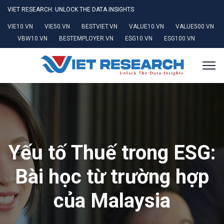
VIET RESEARCH: UNLOCK THE DATA INSIGHTS
VIE10.VN
VIE50.VN
BESTVIET.VN
VALUE10.VN
VALUE500.VN
VBW10.VN
BESTEMPLOYER.VN
ESG10.VN
ESG100.VN
Yếu tố Thuế trong ESG:
Bài học từ trường hợp
của Malaysia