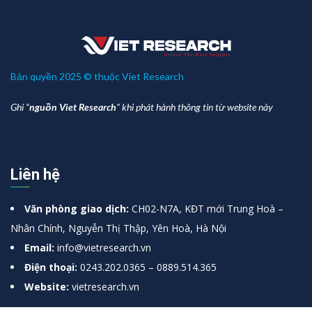
Các thông tin liên quan
LAO ĐỘNG GIÁ RẺ KHÔNG CÒN LÀ LỢI THẾ
CẠNH TRANH: VIỆT NAM ĐỨNG TRƯỚC NGÃ
RẼ BẮT BUỘC
7 August, 2026
Petrovietnam được vinh danh trong Top
đầu các Doanh nghiệp Đổi mới sáng tạo và
Kinh doanh hiệu quả 2026
6 August, 2026
DỰ BÁO LỢI NHUẬN THỊ TRƯỜNG 2026