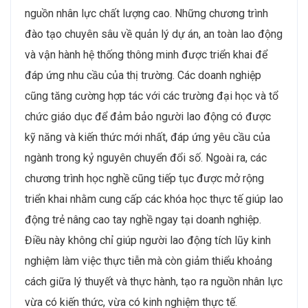
ngày càng nhiều tại các doanh nghiệp VBW10 ngành
Năng lượng – Chế biến – Chế tạo. Điều này dẫn đến
nhu cầu về các kỹ sư phần mềm, kỹ sư tự động hóa,
chuyên gia phân tích dữ liệu và quản lý hệ thống thông
minh, những người có khả năng triển khai, quản lý và
giám sát các hệ thống tự động hóa trong quá trình sản
xuất. Hệ thống giám sát thông minh với sự hỗ trợ của
AI và IoT sẽ được áp dụng rộng rãi trong các nhà máy,
cho phép theo dõi và dự đoán các vấn đề kỹ thuật
tiềm ẩn, từ đó giảm thiểu rủi ro và tối ưu hóa hiệu quả
hoạt động. Đồng thời, với việc ứng dụng công nghệ
blockchain để ghi chép, theo dõi, xác nhận các giao
dịch và hợp đồng, các vị trí chuyên viên phát triển phần
mềm và chuyên gia quản trị dự án số hóa cũng đang
được các doanh nghiệp VBW10 quan tâm.