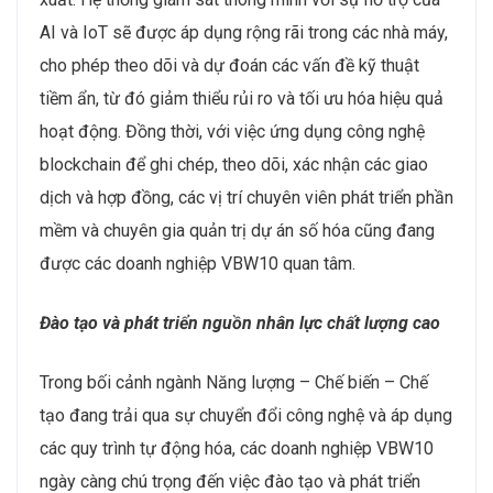
dự án điện gió ngoài khơi và điện mặt trời sẽ phát triển
mạnh mẽ hơn, đặc biệt là với sự hỗ trợ từ các chính
sách khuyến khích đầu tư vào năng lượng sạch của
Chính phủ. Cùng với đó, công nghệ lưu trữ năng lượng
cũng sẽ là một lĩnh vực trọng yếu, giúp đảm bảo
nguồn cung năng lượng ổn định và giảm phụ thuộc vào
nguồn năng lượng hóa thạch. Các vị trí như kỹ sư lưu
trữ năng lượng, chuyên gia phát triển hệ thống năng
lượng tái tạo và quản lý dự án năng lượng sẽ có nhu
cầu cao.
Gia tăng nhu cầu nhân sự có kỹ năng về
s
ố hóa và tự
động hóa
Công nghệ số hóa và tự động hóa đang được áp dụng