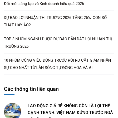
LƯỢNG
Next Post
CÔNG BỐ TOP 10 NƠI LÀM VIỆC TỐT
NHẤT VIỆT NAM 2024 NHÓM NGÀNH
BẤT ĐỘNG SẢN
Search