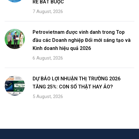
Bài viết mới
LAO ĐỘNG GIÁ RẺ KHÔNG CÒN LÀ LỢI THẾ CẠNH TRANH:
VIỆT NAM ĐỨNG TRƯỚC NGÃ RẼ BẮT BUỘC
Petrovietnam được vinh danh trong Top đầu các Doanh nghiệp
Đổi mới sáng tạo và Kinh doanh hiệu quả 2026
DỰ BÁO LỢI NHUẬN THỊ TRƯỜNG 2026 TĂNG 25%: CON SỐ
THẬT HAY ẢO?
TOP 3 NHÓM NGÀNH ĐƯỢC DỰ BÁO DẪN DẮT LỢI NHUẬN THỊ
TRƯỜNG 2026
10 NHÓM CÔNG VIỆC ĐỨNG TRƯỚC RỦI RO CẮT GIẢM NHÂN
SỰ CAO NHẤT TỪ LÀN SÓNG TỰ ĐỘNG HÓA VÀ AI