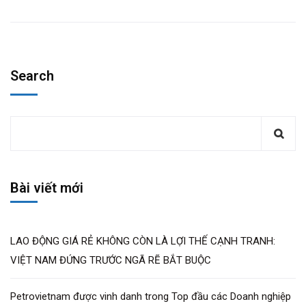
tạo
dự kiến tổ chức trong khuôn khổ
Diễn đàn Nhân
sự Việt Nam 2024
với chủ đề:
“Kiến tạo giá trị – Phát
triển nhân tài trong kỷ nguyên số”
vào ngày 12 tháng
12 năm 2024 tại Hà Nội và được đăng tải tại cổng
thông tin của Chương trình https://vbw10.vn cũng như
trên các kênh truyền thông đại chúng.
Share:
Previous Post
CÔNG BỐ TOP 10 NƠI LÀM VIỆC TỐT
NHẤT VIỆT NAM 2024 NGÀNH NĂNG