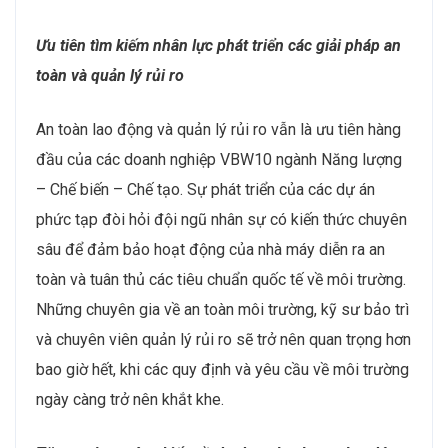
Đào tạo và phát triển nguồn nhân lực chất lượng cao
Trong bối cảnh ngành Năng lượng – Chế biến – Chế
tạo đang trải qua sự chuyển đổi công nghệ và áp dụng
các quy trình tự động hóa, các doanh nghiệp VBW10
ngày càng chú trọng đến việc đào tạo và phát triển
nguồn nhân lực chất lượng cao. Những chương trình
đào tạo chuyên sâu về quản lý dự án, an toàn lao động
và vận hành hệ thống thông minh được triển khai để
đáp ứng nhu cầu của thị trường. Các doanh nghiệp
cũng tăng cường hợp tác với các trường đại học và tổ
chức giáo dục để đảm bảo người lao động có được
kỹ năng và kiến thức mới nhất, đáp ứng yêu cầu của
ngành trong kỷ nguyên chuyển đổi số. Ngoài ra, các
chương trình học nghề cũng tiếp tục được mở rộng