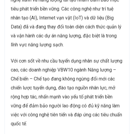
tạo năm 2024 của Viet Research
Năm 2024, ngành Năng lượng – Chế biến – Chế tạo
tiếp tục khẳng định vai trò quan trọng trong việc đảm
bảo an ninh năng lượng quốc gia và cung cấp nguyên
liệu thiết yếu cho nhiều lĩnh vực sản xuất khác. Các
doanh nghiệp dầu khí lớn như PVN, PV GAS, PTSC
không chỉ tập trung vào các dự án khai thác và chế
biến truyền thống mà còn đẩy mạnh đầu tư vào công
nghệ xanh và năng lượng tái tạo nhằm đảm bảo mục
tiêu phát triển bền vững. Các công nghệ như trí tuệ
nhân tạo (AI), Internet vạn vật (IoT) và dữ liệu (Big
Data) đã và đang thay đổi toàn diện cách thức quản lý
và vận hành các dự án năng lượng, đặc biệt là trong
lĩnh vực năng lượng sạch.