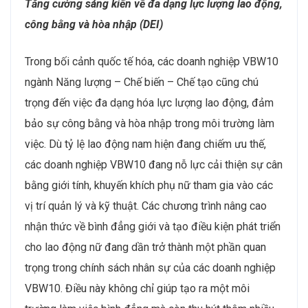
triển khai nhằm cung cấp các khóa học thực tế giúp lao
động trẻ nâng cao tay nghề ngay tại doanh nghiệp.
Điều này không chỉ giúp người lao động tích lũy kinh
nghiệm làm việc thực tiễn mà còn giảm thiểu khoảng
cách giữa lý thuyết và thực hành, tạo ra nguồn nhân lực
vừa có kiến thức, vừa có kinh nghiệm thực tế.
Ưu tiên tìm kiếm nhân lực phát triển các giải pháp an
toàn và quản lý rủi ro
An toàn lao động và quản lý rủi ro vẫn là ưu tiên hàng
đầu của các doanh nghiệp VBW10 ngành Năng lượng
– Chế biến – Chế tạo. Sự phát triển của các dự án
phức tạp đòi hỏi đội ngũ nhân sự có kiến thức chuyên
sâu để đảm bảo hoạt động của nhà máy diễn ra an