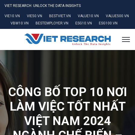
VIET RESEARCH: UNLOCK THE DATA INSIGHTS
VIE10.VN
VIE50.VN
BESTVIET.VN
VALUE10.VN
VALUE500.VN
VBW10.VN
BESTEMPLOYER.VN
ESG10.VN
ESG100.VN
CÔNG BỐ TOP 10 NƠI
LÀM VIỆC TỐT NHẤT
VIỆT NAM 2024