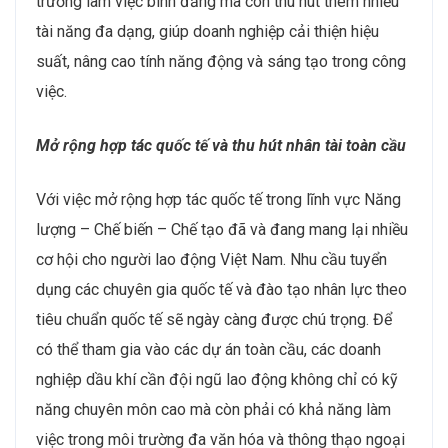
toàn và tuân thủ các tiêu chuẩn quốc tế về môi trường.
Những chuyên gia về an toàn môi trường, kỹ sư bảo trì
và chuyên viên quản lý rủi ro sẽ trở nên quan trọng hơn
bao giờ hết, khi các quy định và yêu cầu về môi trường
ngày càng trở nên khắt khe.
Tăng cường sáng kiến về đa dạng lực lượng lao động,
công bằng và hòa nhập (DEI)
Trong bối cảnh quốc tế hóa, các doanh nghiệp VBW10
ngành Năng lượng – Chế biến – Chế tạo cũng chú
trọng đến việc đa dạng hóa lực lượng lao động, đảm
bảo sự công bằng và hòa nhập trong môi trường làm
việc. Dù tỷ lệ lao động nam hiện đang chiếm ưu thế,
các doanh nghiệp VBW10 đang nỗ lực cải thiện sự cân