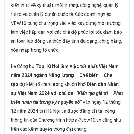
dụng các chuyên gia quốc tế và đào tạo nhân lực theo
tiêu chuẩn quốc tế sẽ ngày càng được chú trọng. Để
có thể tham gia vào các dự án toàn cầu, các doanh
nghiệp dầu khí cần đội ngũ lao động không chỉ có kỹ
năng chuyên môn cao mà còn phải có khả năng làm
việc trong môi trường đa văn hóa và thông thạo ngoại
ngữ. Điều này đòi hỏi các chương trình đào tạo mới,
hợp tác với các trường đại học quốc tế, giúp người lao
động có kiến thức và kỹ năng đáp ứng yêu cầu toàn
cầu hóa. Đồng thời, những doanh nghiệp lớn trong
ngành cũng sẽ tập trung nhiều hơn vào việc thu hút
nhân tài toàn cầu, nhằm đảm bảo chất lượng và hiệu
quả của các dự án quốc tế.
Với xu hướng chuyển dịch sang năng lượng sạch, chú