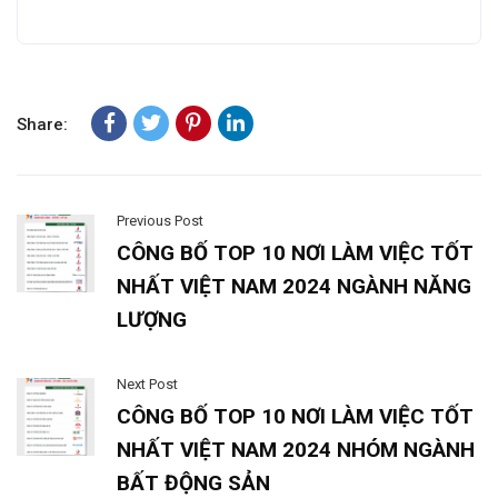
trọng vào quá trình chuyển đổi số và tự động hóa,
ngành Năng lượng – Chế biến – Chế tạo hứa hẹn sẽ
tiếp tục là một trong những lĩnh vực dẫn đầu trong
việc tạo ra những cơ hội việc làm hấp dẫn cho người
lao động tại Việt Nam trong những năm tới. Nhiều cơ
hội phát triển sự nghiệp mở ra cho những lao động có
kiến thức về kỹ thuật, môi trường, công nghệ, quản lý
rủi ro và quản lý dự án quốc tế. Các doanh nghiệp
VBW10 cũng chú trọng vào việc xây dựng môi trường
làm việc hấp dẫn với các chế độ phúc lợi tốt, đảm bảo
an toàn lao động và thúc đẩy tính đa dạng, công bằng,
hòa nhập trong tổ chức.
Lễ Công bố
Top 10 Nơi làm việc tốt nhất Việt Nam
năm 2024 ngành Năng lượng – Chế biến – Chế