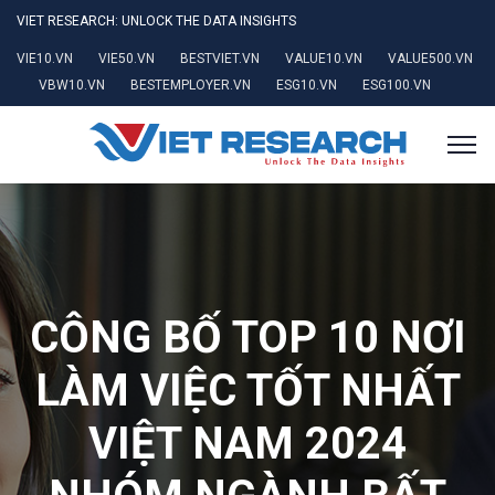
VIET RESEARCH: UNLOCK THE DATA INSIGHTS
VIE10.VN
VIE50.VN
BESTVIET.VN
VALUE10.VN
VALUE500.VN
VBW10.VN
BESTEMPLOYER.VN
ESG10.VN
ESG100.VN
CÔNG BỐ TOP 10 NƠI
LÀM VIỆC TỐT NHẤT
VIỆT NAM 2024