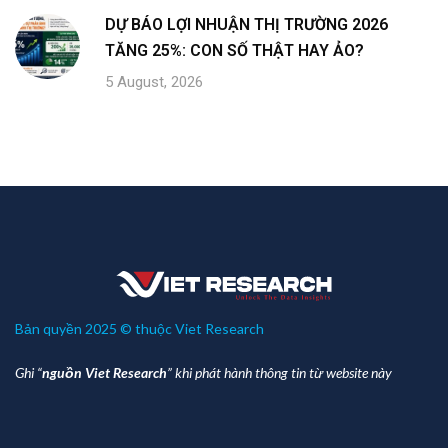
của Chương trình https://vbw10.vn cũng như trên các
kênh truyền thông đại chúng.
Share:
Previous Post
CÔNG BỐ TOP 10 NƠI LÀM VIỆC TỐT
NHẤT VIỆT NAM 2024 NHÓM NGÀNH
BẤT ĐỘNG SẢN
Next Post
CÔNG BỐ TOP 10 NƠI LÀM VIỆC TỐT