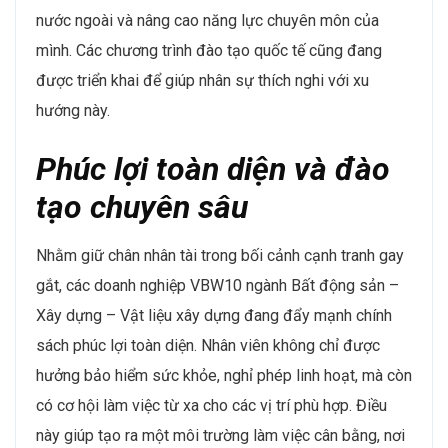
Trong năm 2024, thị trường bất động sản và xây dựng
đang ghi nhận sự gia tăng mạnh về các dự án hạ tầng
đô thị và khu công nghiệp. Các vị trí kỹ thuật cao cấp
như kỹ sư xây dựng, kỹ sư vật liệu, chuyên gia BIM, và
quản lý dự án đang trở nên cấp thiết khi các doanh
nghiệp cần đảm bảo chất lượng thi công trong thời
gian ngắn. Sự tăng tốc của các dự án nhà ở xã hội và
khu đô thị thông minh cũng khiến nhu cầu về nhân sự
am hiểu quản lý thi công và giám sát kỹ thuật ngày
càng cao​. Điều này mở ra cơ hội nghề nghiệp lớn cho
những nhân viên có kỹ năng sử dụng công cụ quản lý
kỹ thuật số, các kỹ sư tích hợp công nghệ thông minh
vào xây dựng sẽ là nhân sự được săn đón nhiều nhất
trong các năm tới​. Vì vậy, nhân sự trong tương lai cần
trang bị kỹ năng làm việc với công nghệ số, bao gồm