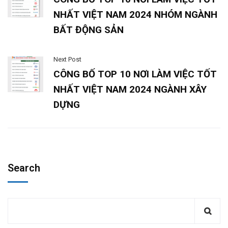
lực nhân sự mà còn mang lại lộ trình thăng tiến rõ ràng,
tạo động lực cho nhân viên cống hiến và phát triển lâu
dài​.
Gia tăng nhu cầu tuyển
dụng về phát triển đô thị
thông minh và hạ tầng tích
hợp
Các dự án đô thị thông minh đang được triển khai tại
nhiều thành phố lớn như Hà Nội, TP.HCM và Đà Nẵng,
hướng tới tối ưu hóa cuộc sống đô thị thông qua công
nghệ và tích hợp hạ tầng. Những dự án này bao gồm từ
hệ thống giao thông thông minh, quản lý năng lượng
đến các tòa nhà với khả năng tự động hóa. Điều này