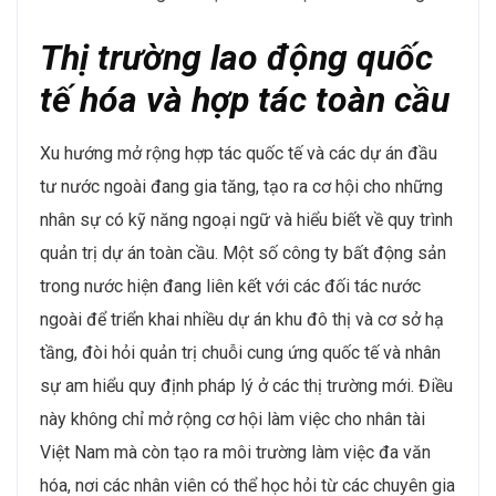
Xu hướng chuyển đổi số sẽ tiếp tục đóng vai trò quan
trọng trong ngành xây dựng, với sự ứng dụng rộng rãi
của các công cụ như BIM (Building Information
Modeling) và các hệ thống quản lý thông minh. BIM
không chỉ giúp doanh nghiệp tối ưu hóa quá trình thiết
kế và thi công mà còn cải thiện khả năng phối hợp
giữa các đội ngũ liên quan, từ kiến trúc sư, kỹ sư đến
nhà thầu thi công. Tự động hóa trong thi công, như sử
dụng máy móc xây dựng thông minh, robot trong lắp
ráp và in 3D vật liệu, cũng đang trở nên phổ biến, giúp
tăng năng suất và giảm thiểu rủi ro trong công trình​.
Nhìn chung, xu hướng này không chỉ giúp giảm chi phí
vận hành mà còn tăng độ chính xác và minh bạch trong
quá trình thi công​.