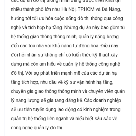
tăng cơ hội việc làm cho các chuyên gia phát triển bền
vững và kỹ sư quản lý môi trường. Những dự án hạ
tầng mới sẽ cần nhân sự có khả năng kết hợp yếu tố
bền vững vào quá trình thi công và vận hành​. Những
nhân viên có chuyên môn về quản lý chất thải xây
dựng và phát thải carbon thấp sẽ có lợi thế lớn khi
doanh nghiệp mở rộng phạm vi hoạt động sang các dự
án đạt chuẩn xanh. Đây không chỉ là xu hướng phát
triển, mà còn là cơ hội cho nhân sự trẻ tiếp cận các dự
án có ảnh hưởng tích cực đến xã hội và môi trường​.
Thị trường lao động quốc
tế hóa và hợp tác toàn cầu
Xu hướng mở rộng hợp tác quốc tế và các dự án đầu