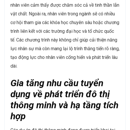
quản lý dữ liệu dự án và sử dụng các phần mềm
chuyên dụng. Đặc biệt, những cá nhân thành thạo BIM
sẽ có lợi thế lớn khi các doanh nghiệp luôn dành sự ưu
tiên tuyển dụng chuyên gia có khả năng sử dụng công
cụ này.
Tuyển dụng nhân sự cho
phát triển bền vững và
công trình xanh
Sự chuyển đổi sang phát triển đô thị bền vững không
chỉ mang tính chiến lược mà còn là yêu cầu bắt buộc
trong bối cảnh thị trường quốc tế ngày càng đặt nặng
yếu tố môi trường. Các công trình xanh và vật liệu thân
thiện với môi trường đang được triển khai mạnh mẽ,