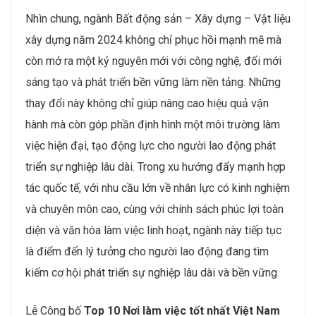
tư nước ngoài đang gia tăng, tạo ra cơ hội cho những
nhân sự có kỹ năng ngoại ngữ và hiểu biết về quy trình
quản trị dự án toàn cầu. Một số công ty bất động sản
trong nước hiện đang liên kết với các đối tác nước
ngoài để triển khai nhiều dự án khu đô thị và cơ sở hạ
tầng, đòi hỏi quản trị chuỗi cung ứng quốc tế và nhân
sự am hiểu quy định pháp lý ở các thị trường mới​. Điều
này không chỉ mở rộng cơ hội làm việc cho nhân tài
Việt Nam mà còn tạo ra môi trường làm việc đa văn
hóa, nơi các nhân viên có thể học hỏi từ các chuyên gia
nước ngoài và nâng cao năng lực chuyên môn của
mình. Các chương trình đào tạo quốc tế cũng đang
được triển khai để giúp nhân sự thích nghi với xu
hướng này​.