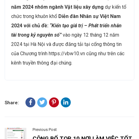
Phúc lợi toàn diện và đào
tạo chuyên sâu
Nhằm giữ chân nhân tài trong bối cảnh cạnh tranh gay
gắt, các doanh nghiệp VBW10 ngành Bất động sản –
Xây dựng – Vật liệu xây dựng đang đẩy mạnh chính
sách phúc lợi toàn diện. Nhân viên không chỉ được
hưởng bảo hiểm sức khỏe, nghỉ phép linh hoạt, mà còn
có cơ hội làm việc từ xa cho các vị trí phù hợp. Điều
này giúp tạo ra một môi trường làm việc cân bằng, nơi
nhân viên cảm thấy được chăm sóc cả về tinh thần lẫn
vật chất​. Ngoài ra, nhân viên trong ngành sẽ có nhiều
cơ hội tham gia các khóa học chuyên sâu hoặc chương
trình liên kết với các trường đại học và tổ chức quốc
tế. Các chương trình này không chỉ giúp cải thiện năng