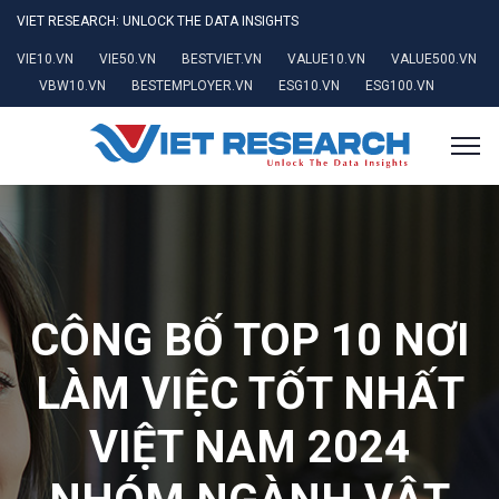
VIET RESEARCH: UNLOCK THE DATA INSIGHTS
VIE10.VN
VIE50.VN
BESTVIET.VN
VALUE10.VN
VALUE500.VN
VBW10.VN
BESTEMPLOYER.VN
ESG10.VN
ESG100.VN
CÔNG BỐ TOP 10 NƠI
LÀM VIỆC TỐT NHẤT
VIỆT NAM 2024