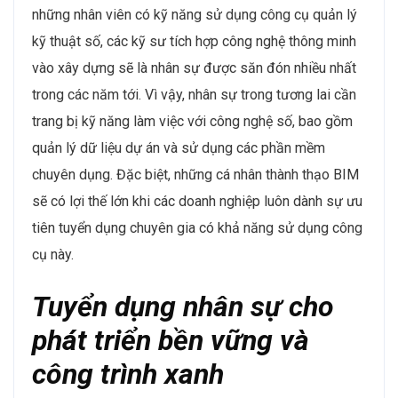
Bên cạnh đó, sự mở rộng hợp tác quốc tế trong lĩnh
vực đầu tư bất động sản đang tăng nhanh, đòi hỏi các
doanh nghiệp tuyển dụng nhân sự có kỹ năng về quản
trị dự án quốc tế và giao tiếp đa ngôn ngữ. Nhân lực
không chỉ cần am hiểu về công nghệ và kỹ thuật mà
còn phải có khả năng làm việc trong môi trường đa
văn hóa, đáp ứng nhu cầu phát triển các dự án tầm cỡ
khu vực​.
Chính sách phúc lợi của các doanh nghiệp VBW10
ngành Bất động sản – Xây dựng – Vật liệu xây dựng
cũng đang được nâng cao. Chương trình đào tạo liên
tục, cơ hội thăng tiến rõ ràng, cùng các chính sách hỗ
trợ sức khỏe và tinh thần đã giúp tạo ra môi trường