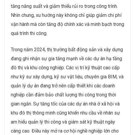
đường vành đai và hệ thống metro tiếp tục được triển
khai, mở ra nhu cầu lớn về nhân lực​.
Môi trường làm việc trong ngành Bất động sản – Xây
dựng – Vật liệu xây dựng đang được cải thiện thông
qua việc ứng dụng công nghệ số và các giải pháp tự
động hóa như BIM (Building Information Modeling)
vào quản lý và thi công. Nhân viên được làm việc trong
môi trường chuyên nghiệp hơn, với công cụ hỗ trợ hiện
đại và quy trình được tối ưu hóa, giúp cải thiện năng
suất và giảm thiểu rủi ro trong quá trình thi công. Đặc
biệt, phát triển đô thị thông minh và sử dụng vật liệu
xây dựng thân thiện với môi trường đã trở thành xu
hướng tất yếu, mang lại cơ hội cho những nhân sự có
kiến thức về phát triển bền vững và quản lý môi trường​.