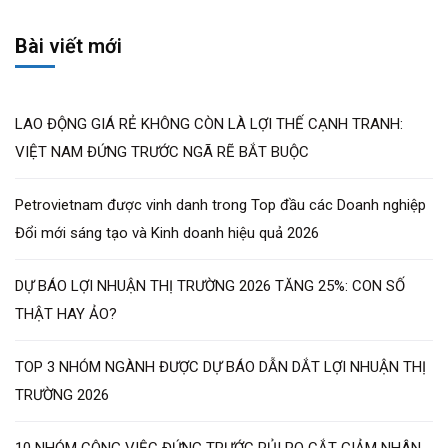
đòi hỏi nhân sự không chỉ có kiến thức kỹ thuật xây
dựng mà còn am hiểu về quản lý hệ thống công nghệ
đô thị​. Với sự phát triển mạnh mẽ của các dự án hạ
tầng tích hợp, nhu cầu về kỹ sư vận hành hạ tầng,
chuyên gia giao thông thông minh và chuyên viên quản
lý năng lượng sẽ gia tăng đáng kể. Các doanh nghiệp
sẽ ưu tiên tuyển dụng lao động có kinh nghiệm trong
quản trị hệ thống liên ngành và hiểu biết sâu sắc về
công nghệ quản lý đô thị​.
Nhìn chung, ngành Bất động sản – Xây dựng – Vật liệu
xây dựng năm 2024 không chỉ phục hồi mạnh mẽ mà
còn mở ra một kỷ nguyên mới với công nghệ, đổi mới
sáng tạo và phát triển bền vững làm nền tảng. Những
thay đổi này không chỉ giúp nâng cao hiệu quả vận