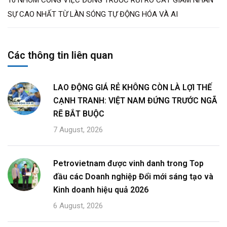
hành mà còn góp phần định hình một môi trường làm
việc hiện đại, tạo động lực cho người lao động phát
triển sự nghiệp lâu dài. Trong xu hướng đẩy mạnh hợp
tác quốc tế, với nhu cầu lớn về nhân lực có kinh nghiệm
và chuyên môn cao, cùng với chính sách phúc lợi toàn
diện và văn hóa làm việc linh hoạt, ngành này tiếp tục
là điểm đến lý tưởng cho người lao động đang tìm
kiếm cơ hội phát triển sự nghiệp lâu dài và bền vững.
Lễ Công bố
Top 10 Nơi làm việc tốt nhất Việt Nam
năm 2024 nhóm ngành Vật liệu xây dựng
dự kiến tổ
chức trong khuôn khổ
Diễn đàn Nhân sự Việt Nam
2024
với chủ đề:
“Kiến tạo giá trị – Phát triển nhân
tài trong kỷ nguyên số”
vào ngày 12 tháng 12 năm
2024 tại Hà Nội và được đăng tải tại cổng thông tin