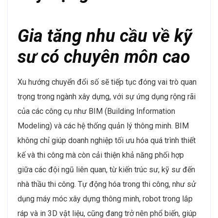
Nguồn: Kết quả khảo sát và nghiên cứu các doanh
nghiệp VBW10 ngành Bất động sản – Xây dựng – Vật
liệu xây dựng năm 2024 của Viet Research
Năm 2024, ngành Bất động sản – Xây dựng – Vật liệu
xây dựng Việt Nam đang trải qua quá trình chuyển đổi
mạnh mẽ nhờ sự phục hồi của nền kinh tế và các chính
sách điều chỉnh từ Chính phủ. Với sự thông qua của
Quốc hội về Luật Đất đai, Luật Nhà ở và Luật Kinh
doanh bất động sản trong thời gian gần đây, hành lang
pháp lý thông thoáng hơn đã tạo điều kiện thuận lợi
cho việc phát triển nhiều dự án bất động sản lớn. Phân
khúc nhà ở xã hội và khu công nghiệp được đặc biệt
chú trọng, đồng thời các dự án hạ tầng giao thông như