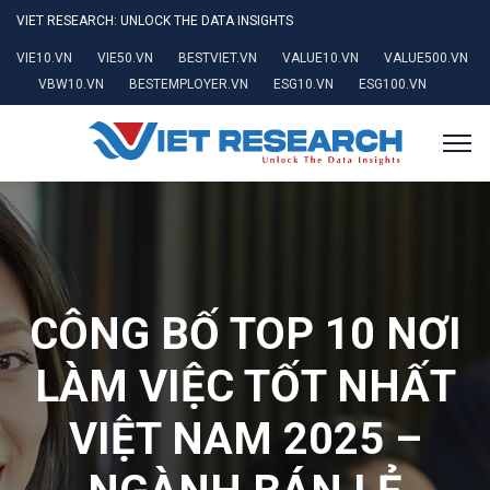
VIET RESEARCH: UNLOCK THE DATA INSIGHTS
VIE10.VN
VIE50.VN
BESTVIET.VN
VALUE10.VN
VALUE500.VN
VBW10.VN
BESTEMPLOYER.VN
ESG10.VN
ESG100.VN
CÔNG BỐ TOP 10 NƠI
LÀM VIỆC TỐT NHẤT
VIỆT NAM 2025 –