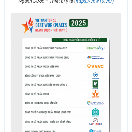
Ngành Dược – Thiết bị y tế (
https://vbw10.vn/)