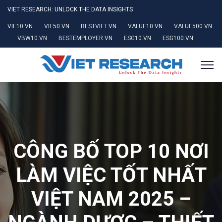
VIET RESEARCH: UNLOCK THE DATA INSIGHTS
VIE10.VN
VIE50.VN
BESTVIET.VN
VALUE10.VN
VALUE500.VN
VBW10.VN
BESTEMPLOYER.VN
ESG10.VN
ESG100.VN
CÔNG BỐ TOP 10 NƠI
LÀM VIỆC TỐT NHẤT
VIỆT NAM 2025 –