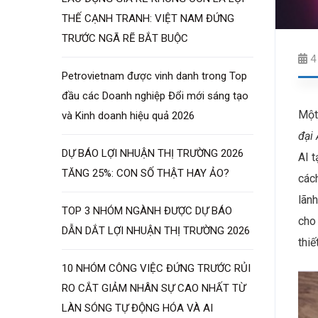
THẾ CẠNH TRANH: VIỆT NAM ĐỨNG
TRƯỚC NGÃ RẼ BẮT BUỘC
4
Petrovietnam được vinh danh trong Top
đầu các Doanh nghiệp Đổi mới sáng tạo
Một
và Kinh doanh hiệu quả 2026
đại 
DỰ BÁO LỢI NHUẬN THỊ TRƯỜNG 2026
AI t
TĂNG 25%: CON SỐ THẬT HAY ẢO?
cách
lãnh
TOP 3 NHÓM NGÀNH ĐƯỢC DỰ BÁO
cho
DẪN DẮT LỢI NHUẬN THỊ TRƯỜNG 2026
thiế
10 NHÓM CÔNG VIỆC ĐỨNG TRƯỚC RỦI
RO CẮT GIẢM NHÂN SỰ CAO NHẤT TỪ
LÀN SÓNG TỰ ĐỘNG HÓA VÀ AI