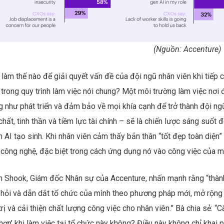
(Nguồn: Accenture)
làm thế nào để giải quyết vấn đề của đội ngũ nhân viên khi tiếp 
 trong quy trình làm việc nói chung? Một môi trường làm việc nơi
g như phát triển và đảm bảo về mọi khía cạnh để trở thành đội ng
chất, tinh thần và tiềm lực tài chính – sẽ là chiến lược sáng suốt
 AI tạo sinh. Khi nhân viên cảm thấy bản thân “tốt đẹp toàn diện”
 công nghệ, đặc biệt trong cách ứng dụng nó vào công việc của m
yn Shook, Giám đốc Nhân sự của Accenture, nhấn mạnh rằng “thàn
 hỏi và dẫn dắt tổ chức của mình theo phương pháp mới, mở rộng 
trị và cải thiện chất lượng công việc cho nhân viên.” Bà chia sẻ: “Câ
 hơn’ khi làm việc tại tổ chức này không? Điều này không chỉ khai