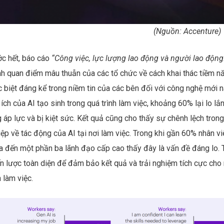
(Nguồn: Accenture)
ớc hết, báo cáo
“Công việc, lực lượng lao động và người lao động:
h quan điểm mâu thuẫn của các tổ chức về cách khai thác tiềm năn
c biệt đáng kể trong niềm tin của các bên đối với công nghệ mới
ích của AI tạo sinh trong quá trình làm việc, khoảng 60% lại lo lắn
 áp lực và bị kiệt sức. Kết quả cũng cho thấy sự chênh lệch tron
ệp về tác động của AI tại nơi làm việc. Trong khi gần 60% nhân viê
a đến một phần ba lãnh đạo cấp cao thấy đây là vấn đề đáng lo. 
ến lược toàn diện để đảm bảo kết quả và trải nghiệm tích cực cho
h làm việc.