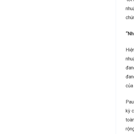
nhuậ
chún
“Nh
Hiện
nhu
đang
đang
của 
Pau
kỳ c
toàn
rộng