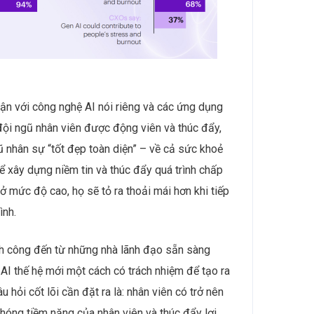
cận với công nghệ AI nói riêng và các ứng dụng
 đội ngũ nhân viên được động viên và thúc đẩy,
ũ nhân sự “tốt đẹp toàn diện” – về cả sức khoẻ
 để xây dựng niềm tin và thúc đẩy quá trình chấp
 ở mức độ cao, họ sẽ tỏ ra thoải mái hơn khi tiếp
ình.
h công đến từ những nhà lãnh đạo sẵn sàng
AI thế hệ mới một cách có trách nhiệm để tạo ra
u hỏi cốt lõi cần đặt ra là: nhân viên có trở nên
 phóng tiềm năng của nhân viên và thúc đẩy lợi