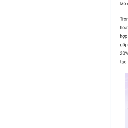
lao 
Tron
hoạ
hợp 
gấp
20%
tạo 