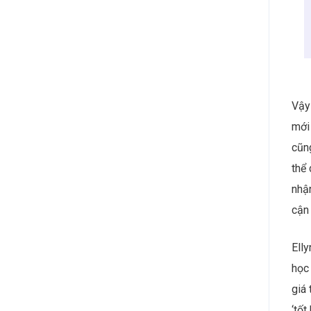
Vậy 
mới
cũn
thể 
nhận
cận
Ell
học
giá 
‘tốt