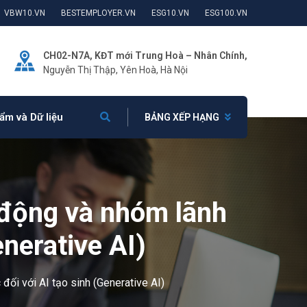
VBW10.VN
BESTEMPLOYER.VN
ESG10.VN
ESG100.VN
CH02-N7A, KĐT mới Trung Hoà – Nhân Chính,
Nguyễn Thị Thập, Yên Hoà, Hà Nội
ẩm và Dữ liệu
BẢNG XẾP HẠNG
 động và nhóm lãnh
enerative AI)
đối với AI tạo sinh (Generative AI)