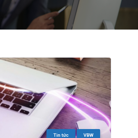
Tin tức
VBW