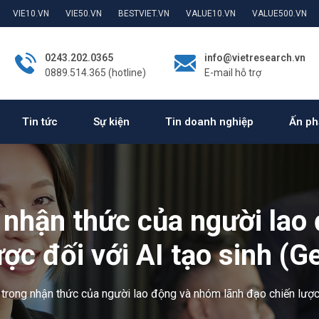
VIE10.VN
VIE50.VN
BESTVIET.VN
VALUE10.VN
VALUE500.VN
0243.202.0365
info@vietresearch.vn
0889.514.365 (hotline)
E-mail hỗ trợ
Tin tức
Sự kiện
Tin doanh nghiệp
Ấn ph
g nhận thức của người lao
ợc đối với AI tạo sinh (G
 trong nhận thức của người lao động và nhóm lãnh đạo chiến lược 