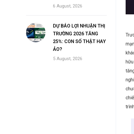
6 August, 2026
DỰ BÁO LỢI NHUẬN THỊ
TRƯỜNG 2026 TĂNG
Trư
25%: CON SỐ THẬT HAY
mạn
ẢO?
khá
5 August, 2026
hữu 
tăng
nghi
chư
chi
trìn