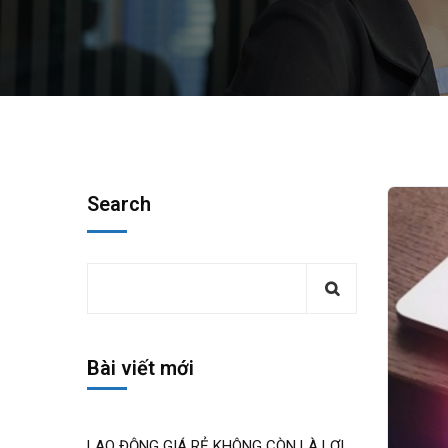
Search
Bài viết mới
LAO ĐỘNG GIÁ RẺ KHÔNG CÒN LÀ LỢI