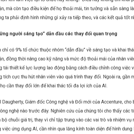
n, mà còn tạo điều kiện để họ thoải mái, tin tưởng và sẵn sàng là
g ta phải định hình những gì xảy ra tiếp theo, và các kết quả tốt 
ững người sáng tạo” dẫn đầu các thay đổi quan trọng
 chỉ có 9% tổ chức thuộc nhóm “dẫn đầu” về sáng tạo và khai thác
ận, đồng thời nâng cao kỹ năng và mức độ thoải mái của nhân viê
 tái thiết kế lực lượng lao động bằng cách điều chỉnh công việc v
 tích cực thu hút nhân viên vào quá trình thay đổi. Ngoài ra, gần
họ cần thay đổi lớn để khai thác tối đa lợi ích của AI.
l Daugherty, Giám đốc Công nghệ và Đổi mới của Accenture, cho b
ông nghệ nào trước đây. Nghiên cứu của chúng tôi cho thấy các tổ
 bộ chuỗi giá trị, thay vì chỉ tập trung vào các vai trò và nhiệm v
 việc ứng dụng AI, cần nhìn qua lăng kính toàn diện để hình dung 