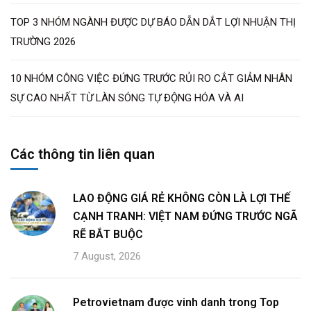
TOP 3 NHÓM NGÀNH ĐƯỢC DỰ BÁO DẪN DẮT LỢI NHUẬN THỊ
TRƯỜNG 2026
10 NHÓM CÔNG VIỆC ĐỨNG TRƯỚC RỦI RO CẮT GIẢM NHÂN
SỰ CAO NHẤT TỪ LÀN SÓNG TỰ ĐỘNG HÓA VÀ AI
Các thông tin liên quan
LAO ĐỘNG GIÁ RẺ KHÔNG CÒN LÀ LỢI THẾ
CẠNH TRANH: VIỆT NAM ĐỨNG TRƯỚC NGÃ
RẼ BẮT BUỘC
7 August, 2026
Petrovietnam được vinh danh trong Top