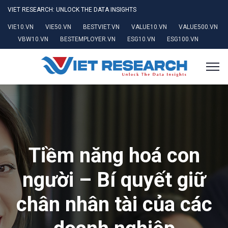
VIET RESEARCH: UNLOCK THE DATA INSIGHTS
VIE10.VN
VIE50.VN
BESTVIET.VN
VALUE10.VN
VALUE500.VN
VBW10.VN
BESTEMPLOYER.VN
ESG10.VN
ESG100.VN
Tiềm năng hoá con
người – Bí quyết giữ
chân nhân tài của các