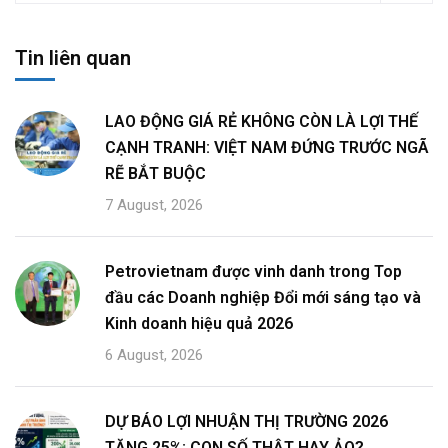
Tin liên quan
LAO ĐỘNG GIÁ RẺ KHÔNG CÒN LÀ LỢI THẾ
CẠNH TRANH: VIỆT NAM ĐỨNG TRƯỚC NGÃ
RẼ BẮT BUỘC
7 August, 2026
Petrovietnam được vinh danh trong Top
đầu các Doanh nghiệp Đổi mới sáng tạo và
Kinh doanh hiệu quả 2026
6 August, 2026
DỰ BÁO LỢI NHUẬN THỊ TRƯỜNG 2026
TĂNG 25%: CON SỐ THẬT HAY ẢO?