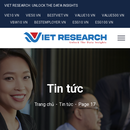
VIET RESEARCH: UNLOCK THE DATA INSIGHTS
VIE10.VN
VIE50.VN
BESTVIET.VN
VALUE10.VN
VALUE500.VN
VBW10.VN
BESTEMPLOYER.VN
ESG10.VN
ESG100.VN
Tin tức
Trang chủ
Tin tức
Page 17